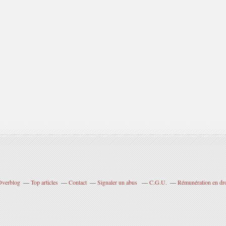
 Overblog
Top articles
Contact
Signaler un abus
C.G.U.
Rémunération en dro