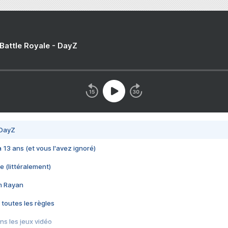
 Battle Royale - DayZ
 DayZ
 a 13 ans (et vous l'avez ignoré)
e (littéralement)
im Rayan
 toutes les règles
s les jeux vidéo