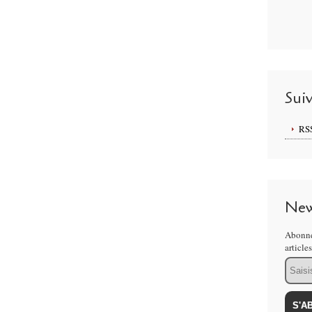
Sui
RS
New
Abonne
article
Email