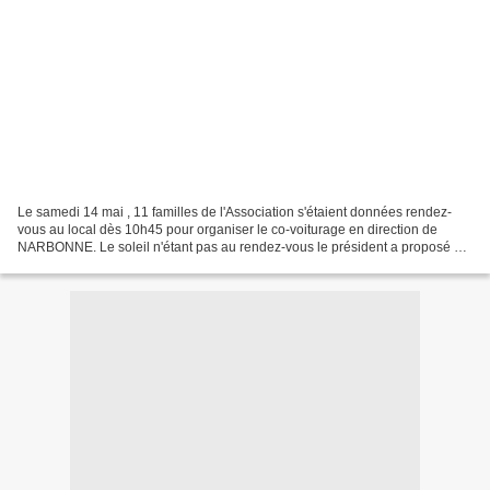
Le samedi 14 mai , 11 familles de l'Association s'étaient données rendez-
vous au local dès 10h45 pour organiser le co-voiturage en direction de
NARBONNE. Le soleil n'étant pas au rendez-vous le président a proposé de
pique-niquer sur place à l'abri de...